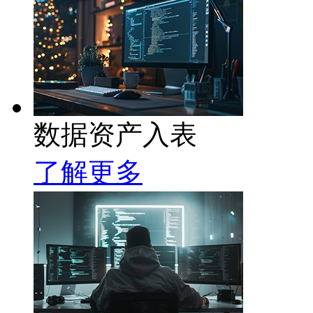
数据资产入表
了解更多