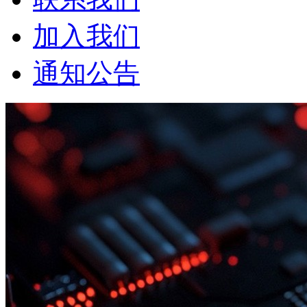
加入我们
通知公告