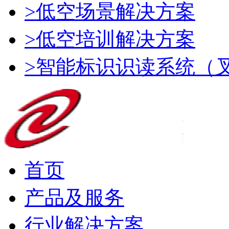
>低空场景解决方案
>低空培训解决方案
>智能标识识读系统（
首页
产品及服务
行业解决方案