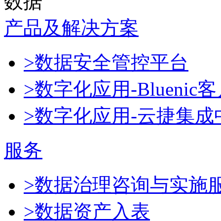
数据
产品及解决方案
>数据安全管控平台
>数字化应用-Blueni
>数字化应用-云捷集成
服务
>数据治理咨询与实施
>数据资产入表