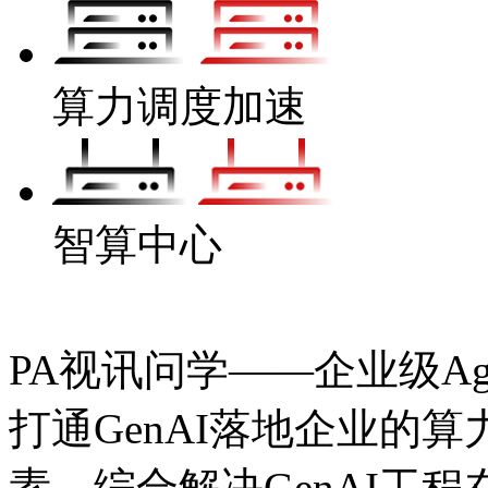
算力调度加速
智算中心
PA视讯问学——企业级Ag
打通GenAI落地企业的算力
素，综合解决GenAI工程在