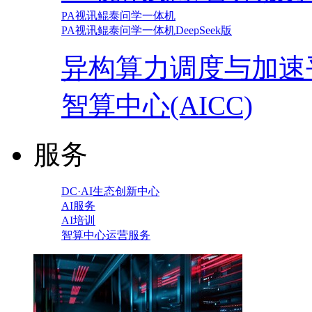
PA视讯鲲泰问学一体机
PA视讯鲲泰问学一体机DeepSeek版
异构算力调度与加速
智算中心(AICC)
服务
DC·AI生态创新中心
AI服务
AI培训
智算中心运营服务