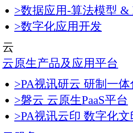
>数据应用-算法模型 & 
>数字化应用开发
云
云原生产品及应用平台
>PA视讯研云 研制一
>磐云 云原生PaaS平台
>PA视讯云印 数字化