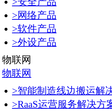
>安全产品
>网络产品
>软件产品
>外设产品
物联网
物联网
>智能制造线边搬运解
>RaaS运营服务解决方