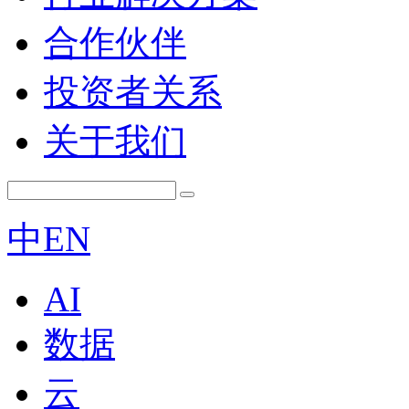
合作伙伴
投资者关系
关于我们
中
EN
AI
数据
云