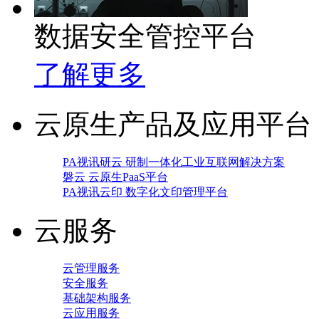
数据安全管控平台
了解更多
云原生产品及应用平台
PA视讯研云 研制一体化工业互联网解决方案
磐云 云原生PaaS平台
PA视讯云印 数字化文印管理平台
云服务
云管理服务
安全服务
基础架构服务
云应用服务