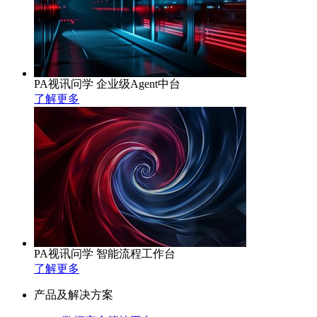
PA视讯问学 企业级Agent中台
了解更多
PA视讯问学 智能流程工作台
了解更多
产品及解决方案