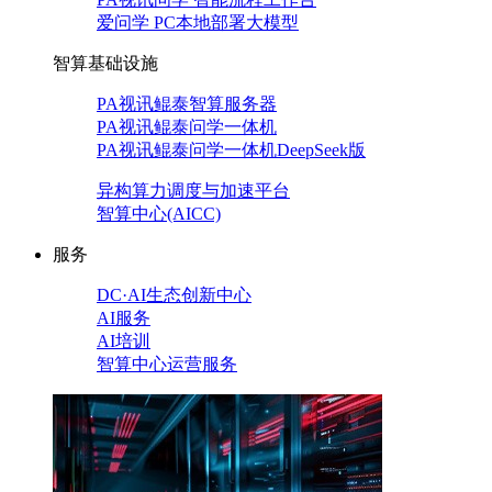
爱问学 PC本地部署大模型
智算基础设施
PA视讯鲲泰智算服务器
PA视讯鲲泰问学一体机
PA视讯鲲泰问学一体机DeepSeek版
异构算力调度与加速平台
智算中心(AICC)
服务
DC·AI生态创新中心
AI服务
AI培训
智算中心运营服务