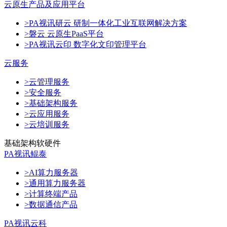
云原生产品及应用平台
>PA视讯研云 研制一体化工业互联网解决方案
>磐云 云原生PaaS平台
>PA视讯云印 数字化文印管理平台
云服务
>云管理服务
>安全服务
>基础架构服务
>云应用服务
>云培训服务
基础架构软硬件
PA视讯鲲泰
>AI算力服务器
>通用算力服务器
>计算终端产品
>数据通信产品
PA视讯云科